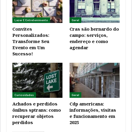
Lazer E Entretenimento
Geral
Convites
Cras são bernardo do
Personalizados:
campo: serviços,
Transforme Seu
endereço e como
Evento em Um
agendar
Sucesso!
Curiosidades
Geral
Achados e perdidos
Cdp americana:
ônibus sptrans: como
informações, visitas
recuperar objetos
e funcionamento em
perdidos
2025