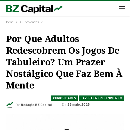
Home
Curiosidades
Por Que Adultos
Redescobrem Os Jogos De
Tabuleiro? Um Prazer
Nostálgico Que Faz Bem À
Mente
CURIOSIDADES
LAZER E ENTRETENIMENTO
Em
26 maio, 2025
Por
Redação BZ Capital