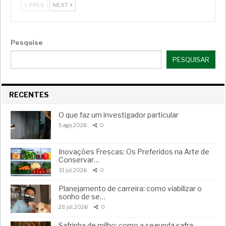
PREV
NEXT
Pesquise
PESQUISAR
RECENTES
O que faz um investigador particular
5 ago, 2026
0
Inovações Frescas: Os Preferidos na Arte de
Conservar…
31 jul, 2026
0
Planejamento de carreira: como viabilizar o
sonho de se…
28 jul, 2026
0
Safrinha de milho: como a segunda safra