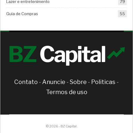
Lazer e entretenimento
79
Guia de Compras
55
Contato
-
Anuncie
-
Sobre
-
Politicas
-
Termos de uso
© 2026 - BZ Capital.