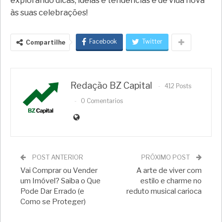
explorando dicas, ideias e tendências e dê vida nova
às suas celebrações!
Facebook
Twitter
Compartilhe
Redação BZ Capital
412 Posts
0 Comentarios
POST ANTERIOR
PRÓXIMO POST
Vai Comprar ou Vender
A arte de viver com
um Imóvel? Saiba o Que
estilo e charme no
Pode Dar Errado (e
reduto musical carioca
Como se Proteger)