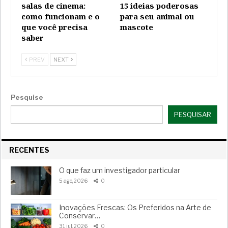
salas de cinema:
15 ideias poderosas
como funcionam e o
para seu animal ou
que você precisa
mascote
saber
PREV
NEXT
Pesquise
PESQUISAR
RECENTES
O que faz um investigador particular
5 ago, 2026
0
Inovações Frescas: Os Preferidos na Arte de
Conservar…
31 jul, 2026
0