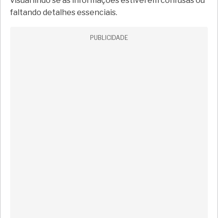
visual lindo se as informações estiverem confusas ou
faltando detalhes essenciais.
PUBLICIDADE