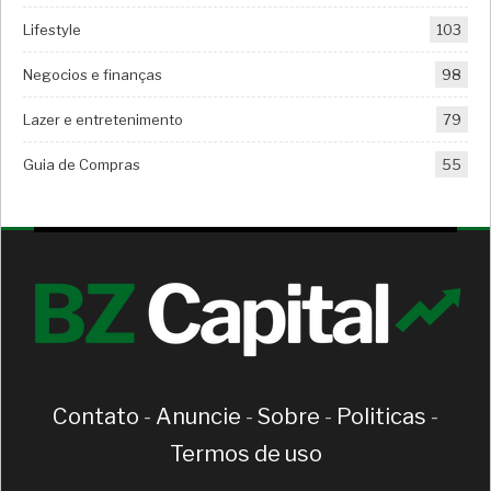
Lifestyle
103
Negocios e finanças
98
Lazer e entretenimento
79
Guia de Compras
55
Contato
-
Anuncie
-
Sobre
-
Politicas
-
Termos de uso