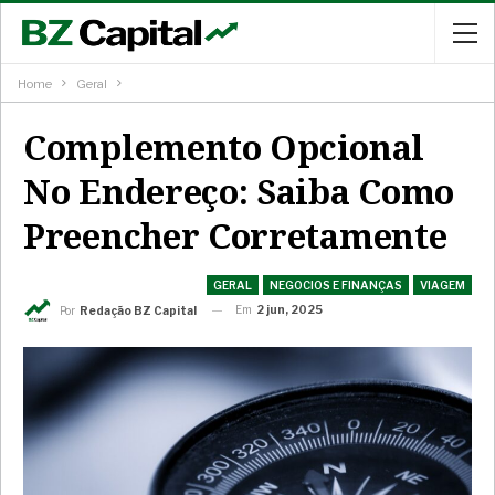
Home
Geral
Complemento Opcional
No Endereço: Saiba Como
Preencher Corretamente
GERAL
NEGOCIOS E FINANÇAS
VIAGEM
Em
2 jun, 2025
Por
Redação BZ Capital