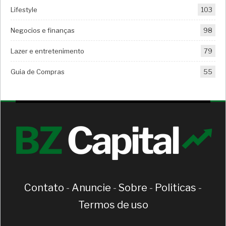
Lifestyle
103
Negocios e finanças
98
Lazer e entretenimento
79
Guia de Compras
55
Contato
-
Anuncie
-
Sobre
-
Politicas
-
Termos de uso