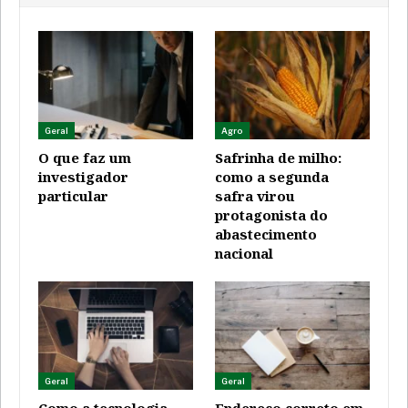
Geral
Agro
O que faz um
Safrinha de milho:
investigador
como a segunda
particular
safra virou
protagonista do
abastecimento
nacional
Geral
Geral
Como a tecnologia
Endereço correto em