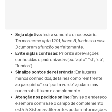
Seja objetivo:
Insira somente o necessário.
Termos como
apto 1201
,
bloco B
,
fundos
ou
casa
3
cumprem a função perfeitamente.
Evite siglas confusas:
Priorize abreviações
conhecidas e padronizadas (ex: “apto”, “sl”, “cb”,
“fundos”).
Sinalize pontos de referência:
Em lugares
menos conhecidos, detalhes como “em frente
ao parquinho”, ou “porta verde” ajudam, mas
nunca substituem o complemento.
Atenção nos pedidos online:
Revise o endereço
e sempre confira se o campo de complemento
está lá. Sistemas diferentes pedem informações