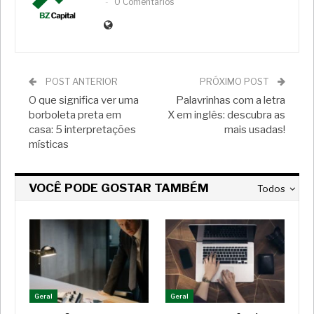
0 Comentarios
POST ANTERIOR
PRÓXIMO POST
O que significa ver uma
Palavrinhas com a letra
borboleta preta em
X em inglês: descubra as
casa: 5 interpretações
mais usadas!
místicas
VOCÊ PODE GOSTAR TAMBÉM
Todos
Geral
Geral