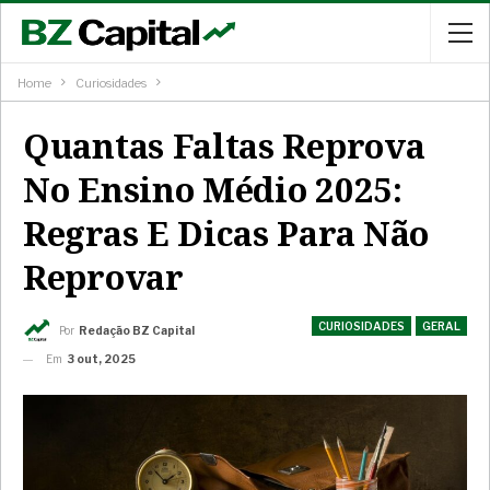
Home
Curiosidades
Quantas Faltas Reprova
No Ensino Médio 2025:
Regras E Dicas Para Não
Reprovar
CURIOSIDADES
GERAL
Por
Redação BZ Capital
Em
3 out, 2025