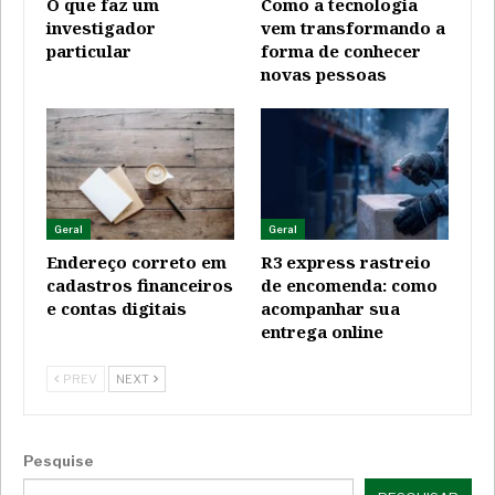
O que faz um
Como a tecnologia
investigador
vem transformando a
particular
forma de conhecer
novas pessoas
Geral
Geral
Endereço correto em
R3 express rastreio
cadastros financeiros
de encomenda: como
e contas digitais
acompanhar sua
entrega online
PREV
NEXT
Pesquise