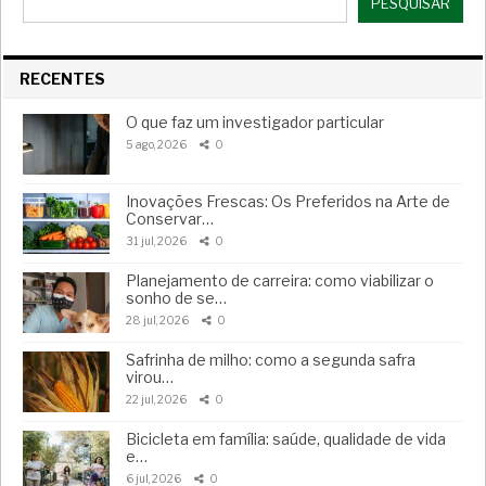
PESQUISAR
RECENTES
O que faz um investigador particular
5 ago, 2026
0
Inovações Frescas: Os Preferidos na Arte de
Conservar…
31 jul, 2026
0
Planejamento de carreira: como viabilizar o
sonho de se…
28 jul, 2026
0
Safrinha de milho: como a segunda safra
virou…
22 jul, 2026
0
Bicicleta em família: saúde, qualidade de vida
e…
6 jul, 2026
0