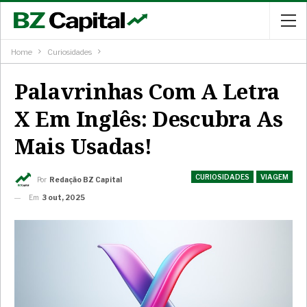
Home
Curiosidades
Palavrinhas Com A Letra
X Em Inglês: Descubra As
Mais Usadas!
CURIOSIDADES
VIAGEM
Por
Redação BZ Capital
Em
3 out, 2025