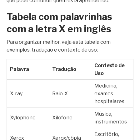
que pode confundir quem está aprendendo.
Tabela com palavrinhas
com a letra X em inglês
Para organizar melhor, veja esta tabela com
exemplos, tradução e contexto de uso:
Contexto de
Palavra
Tradução
Uso
Medicina,
X-ray
Raio-X
exames
hospitalares
Música,
Xylophone
Xilofone
instrumentos
Escritório,
Xerox
Xerox/cópia