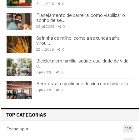
31 jul, 2026
0
Planejamento de carreira: como viabilizar o
sonho de se…
28 jul, 2026
0
Safrinha de milho: como a segunda safra
virou…
22 jul, 2026
0
Bicicleta em família: saúde, qualidade de vida
e…
6 jul, 2026
0
Bem-estar e qualidade de vida com bicicleta…
6 jul, 2026
0
TOP CATEGORIAS
Tecnologia
119