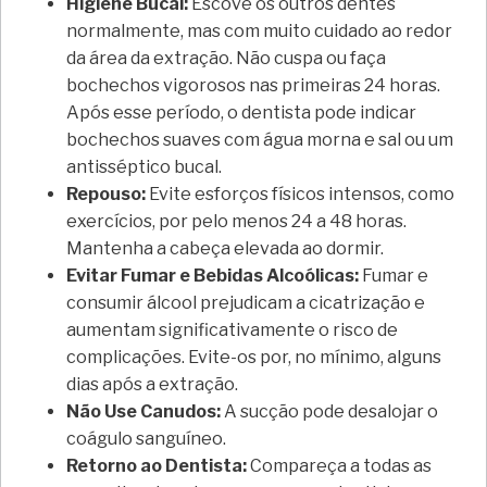
Higiene Bucal:
Escove os outros dentes
normalmente, mas com muito cuidado ao redor
da área da extração. Não cuspa ou faça
bochechos vigorosos nas primeiras 24 horas.
Após esse período, o dentista pode indicar
bochechos suaves com água morna e sal ou um
antisséptico bucal.
Repouso:
Evite esforços físicos intensos, como
exercícios, por pelo menos 24 a 48 horas.
Mantenha a cabeça elevada ao dormir.
Evitar Fumar e Bebidas Alcoólicas:
Fumar e
consumir álcool prejudicam a cicatrização e
aumentam significativamente o risco de
complicações. Evite-os por, no mínimo, alguns
dias após a extração.
Não Use Canudos:
A sucção pode desalojar o
coágulo sanguíneo.
Retorno ao Dentista:
Compareça a todas as