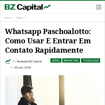
Home
Geral
Whatsapp Paschoalotto:
Como Usar E Entrar Em
Contato Rapidamente
GERAL
MARKETING
TECNOLOGIA
Por
Redação BZ Capital
Em
30 out, 2025