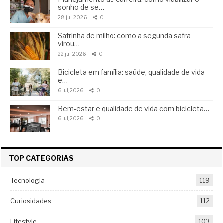
sonho de se…
28 jul, 2026
0
Safrinha de milho: como a segunda safra
virou…
22 jul, 2026
0
Bicicleta em família: saúde, qualidade de vida
e…
6 jul, 2026
0
Bem-estar e qualidade de vida com bicicleta…
6 jul, 2026
0
TOP CATEGORIAS
Tecnologia
119
Curiosidades
112
Lifestyle
103