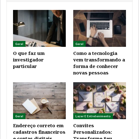
Geral
Geral
O que faz um
Como a tecnologia
investigador
vem transformando a
particular
forma de conhecer
novas pessoas
Geral
Lazer E Entretenimento
Endereço correto em
Convites
cadastros financeiros
Personalizados:
e contas digitais
Transforme Seu