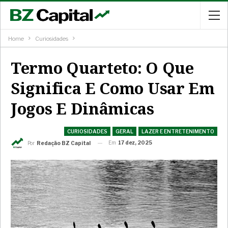
Home
Curiosidades
Termo Quarteto: O Que
Significa E Como Usar Em
Jogos E Dinâmicas
CURIOSIDADES
GERAL
LAZER E ENTRETENIMENTO
Em
17 dez, 2025
Por
Redação BZ Capital