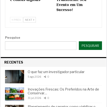
Evento em Um
Sucesso!
PREV
NEXT
Pesquise
PESQUISAR
RECENTES
O que faz um investigador particular
5 ago, 2026
0
Inovações Frescas: Os Preferidos na Arte de
Conservar…
31 jul, 2026
0
Planejamento de carreira: como viabilizar o