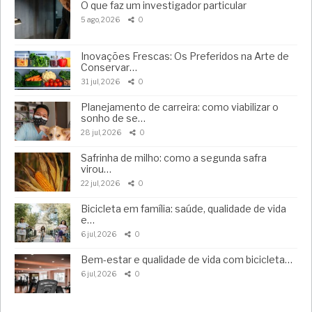
O que faz um investigador particular
5 ago, 2026
0
Inovações Frescas: Os Preferidos na Arte de
Conservar…
31 jul, 2026
0
Planejamento de carreira: como viabilizar o
sonho de se…
28 jul, 2026
0
Safrinha de milho: como a segunda safra
virou…
22 jul, 2026
0
Bicicleta em família: saúde, qualidade de vida
e…
6 jul, 2026
0
Bem-estar e qualidade de vida com bicicleta…
6 jul, 2026
0