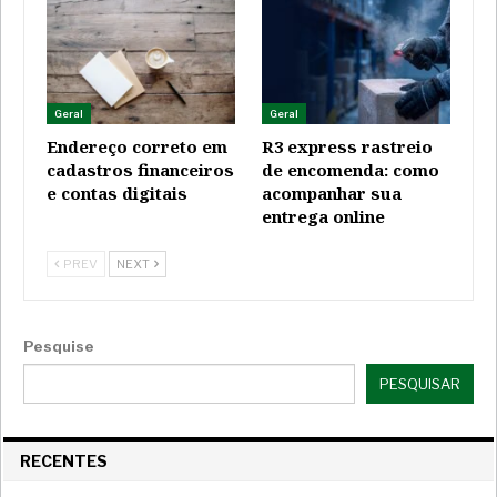
Geral
Geral
Endereço correto em
R3 express rastreio
cadastros financeiros
de encomenda: como
e contas digitais
acompanhar sua
entrega online
PREV
NEXT
Pesquise
PESQUISAR
RECENTES