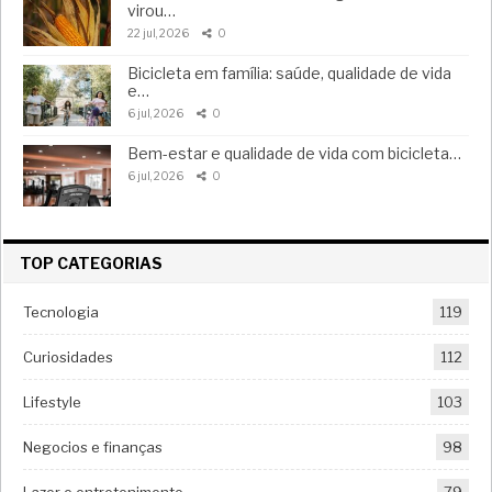
virou…
22 jul, 2026
0
Bicicleta em família: saúde, qualidade de vida
e…
6 jul, 2026
0
Bem-estar e qualidade de vida com bicicleta…
6 jul, 2026
0
TOP CATEGORIAS
Tecnologia
119
Curiosidades
112
Lifestyle
103
Negocios e finanças
98
Lazer e entretenimento
79