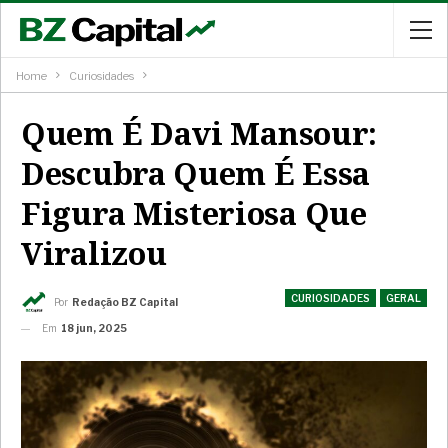
Home
Curiosidades
Quem É Davi Mansour:
Descubra Quem É Essa
Figura Misteriosa Que
Viralizou
CURIOSIDADES
GERAL
Por
Redação BZ Capital
Em
18 jun, 2025