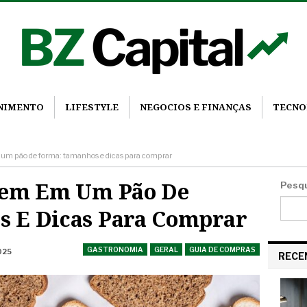
ENIMENTO
LIFESTYLE
NEGOCIOS E FINANÇAS
TECNO
 um pão de forma: tamanhos e dicas para comprar
Vem Em Um Pão De
Pesq
 E Dicas Para Comprar
GASTRONOMIA
GERAL
GUIA DE COMPRAS
2025
RECE