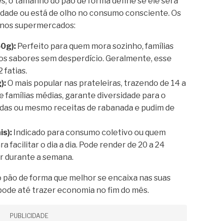
s, o tamanho do pão de forma define se ele será
idade ou está de olho no consumo consciente. Os
 nos supermercados:
0g):
Perfeito para quem mora sozinho, famílias
os sabores sem desperdício. Geralmente, esse
 fatias.
):
O mais popular nas prateleiras, trazendo de 14 a
 de famílias médias, garante diversidade para o
adas ou mesmo receitas de rabanada e pudim de
s):
Indicado para consumo coletivo ou quem
 facilitar o dia a dia. Pode render de 20 a 24
tar durante a semana.
lo pão de forma que melhor se encaixa nas suas
pode até trazer economia no fim do mês.
PUBLICIDADE