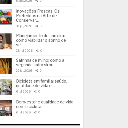
5 ago, 2026
0
Inovações Frescas: Os
Preferidos na Arte de
Conservar…
31 jul, 2026
0
Planejamento de carreira:
como viabilizar o sonho de
se…
28 jul, 2026
0
Safrinha de milho: como a
segunda safra virou…
22 jul, 2026
0
Bicicleta em família: saúde,
qualidade de vida e…
6 jul, 2026
0
Bem-estar e qualidade de vida
com bicicleta…
6 jul, 2026
0