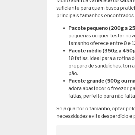
Muito além da variedade de sabore
suficiente para quem busca pratic
principais tamanhos encontrados
Pacote pequeno (200g a 25
pequenas ou quer testar nov
tamanho oferece entre 8 e 12
Pacote médio (350g a 450g
18 fatias. Ideal para a rotina
preparo de sanduíches, torr
pão.
Pacote grande (500g ou mai
adora abastecer o freezer para
fatias, perfeito para não fal
Seja qual for o tamanho, optar pe
necessidades evita desperdício e 