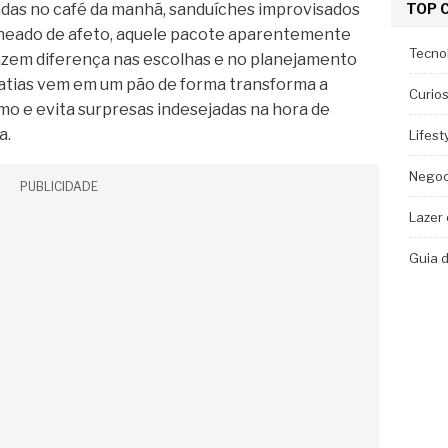
TOP 
radas no café da manhã, sanduíches improvisados
cheado de afeto, aquele pacote aparentemente
Tecno
fazem diferença nas escolhas e no planejamento
fatias vem em um pão de forma transforma a
Curio
mo e evita surpresas indesejadas na hora de
a.
Lifest
Negoc
PUBLICIDADE
Lazer
Guia 