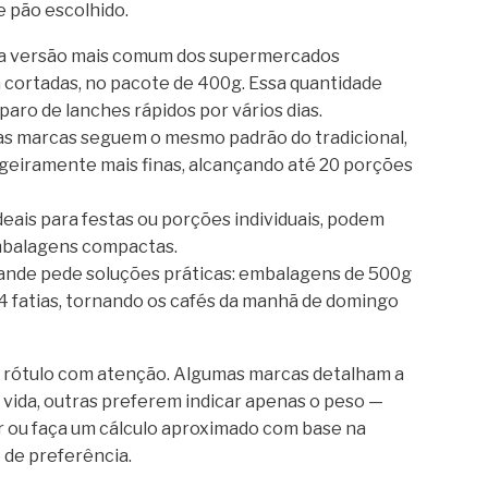
e pão escolhido.
 a versão mais comum dos supermercados
já cortadas, no pacote de 400g. Essa quantidade
aro de lanches rápidos por vários dias.
s marcas seguem o mesmo padrão do tradicional,
igeiramente mais finas, alcançando até 20 porções
ais para festas ou porções individuais, podem
embalagens compactas.
rande pede soluções práticas: embalagens de 500g
4 fatias, tornando os cafés da manhã de domingo
o rótulo com atenção. Algumas marcas detalham a
a vida, outras preferem indicar apenas o peso —
ir ou faça um cálculo aproximado com base na
 de preferência.