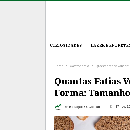
CURIOSIDADES
LAZER E ENTRET
Home
Gastronomia
Quantas fatias vem em
Quantas Fatias 
Forma: Tamanhos
Em
17 nov, 
Por
Redação BZ Capital