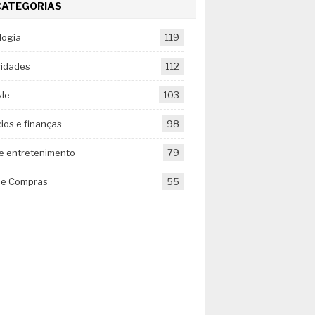
CATEGORIAS
logia
119
sidades
112
yle
103
ios e finanças
98
 e entretenimento
79
de Compras
55