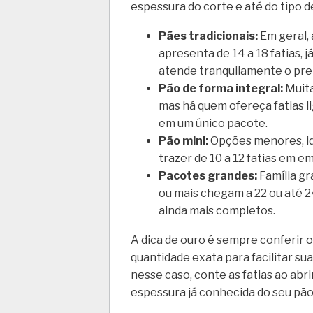
espessura do corte e até do tipo d
Pães tradicionais:
Em geral,
apresenta de 14 a 18 fatias, 
atende tranquilamente o prep
Pão de forma integral:
Muita
mas há quem ofereça fatias l
em um único pacote.
Pão mini:
Opções menores, ide
trazer de 10 a 12 fatias em 
Pacotes grandes:
Família g
ou mais chegam a 22 ou até 2
ainda mais completos.
A dica de ouro é sempre conferir 
quantidade exata para facilitar su
nesse caso, conte as fatias ao abr
espessura já conhecida do seu pão