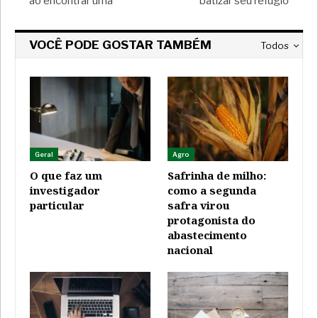
ao encontrar uma
batizar seu refúgio
VOCÊ PODE GOSTAR TAMBÉM
Todos
Geral
Agro
O que faz um
Safrinha de milho:
investigador
como a segunda
particular
safra virou
protagonista do
abastecimento
nacional