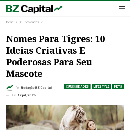
Home
Curiosidades
Nomes Para Tigres: 10
Ideias Criativas E
Poderosas Para Seu
Mascote
CURIOSIDADES
LIFESTYLE
PETS
Por
Redação BZ Capital
Em
12 jul, 2025