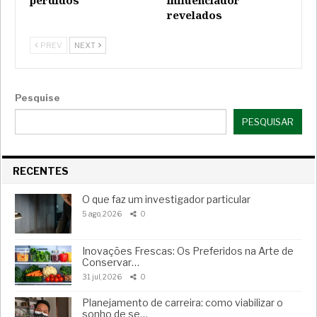
perdidos
influenciador
revelados
PREV
NEXT
Pesquise
PESQUISAR
RECENTES
O que faz um investigador particular
5 ago, 2026
0
Inovações Frescas: Os Preferidos na Arte de
Conservar…
31 jul, 2026
0
Planejamento de carreira: como viabilizar o
sonho de se…