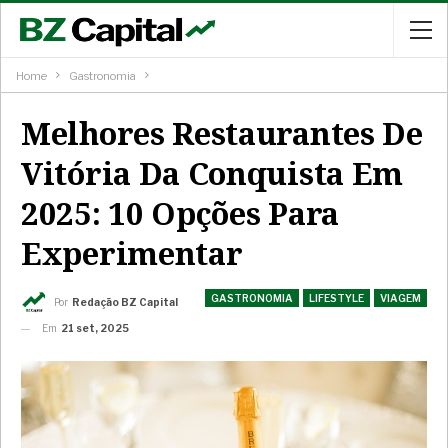
Home
Gastronomia
Melhores Restaurantes De
Vitória Da Conquista Em
2025: 10 Opções Para
Experimentar
GASTRONOMIA
LIFESTYLE
VIAGEM
Por
Redação BZ Capital
Em
21 set, 2025