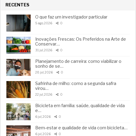
RECENTES
O que faz um investigador particular
5 ago, 2026
0
Inovações Frescas: Os Preferidos na Arte de
Conservar…
31 jul, 2026
0
Planejamento de carreira: como viabilizar o
sonho de se…
28 jul, 2026
0
Safrinha de milho: como a segunda safra
virou…
22 jul, 2026
0
Bicicleta em família: saúde, qualidade de vida
e…
6 jul, 2026
0
Bem-estar e qualidade de vida com bicicleta…
6 jul, 2026
0