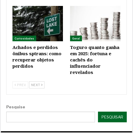
Curiosidades
Geral
Achados e perdidos
Toguro quanto ganha
ônibus sptrans: como
em 2025: fortuna e
recuperar objetos
cachês do
perdidos
influenciador
revelados
PREV
NEXT
Pesquise
PESQUISAR