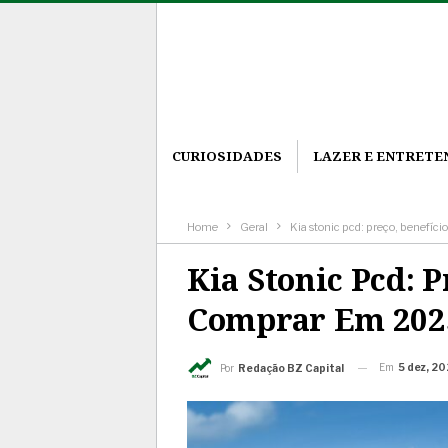
CURIOSIDADES
LAZER E ENTRET
Home
Geral
Kia stonic pcd: preço, benefí
Kia Stonic Pcd: 
Comprar Em 202
Em
5 dez, 2
Por
Redação BZ Capital