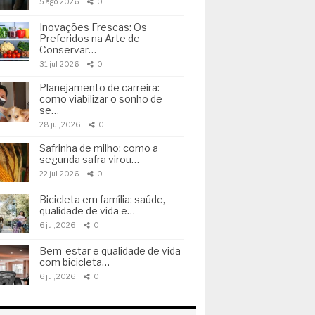
5 ago, 2026
0
Inovações Frescas: Os
Preferidos na Arte de
Conservar…
31 jul, 2026
0
Planejamento de carreira:
como viabilizar o sonho de
se…
28 jul, 2026
0
Safrinha de milho: como a
segunda safra virou…
22 jul, 2026
0
Bicicleta em família: saúde,
qualidade de vida e…
6 jul, 2026
0
Bem-estar e qualidade de vida
com bicicleta…
6 jul, 2026
0