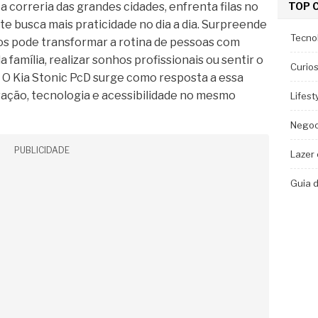
TOP 
 correria das grandes cidades, enfrenta filas no
e busca mais praticidade no dia a dia. Surpreende
Tecno
os pode transformar a rotina de pessoas com
da família, realizar sonhos profissionais ou sentir o
Curio
 O Kia Stonic PcD surge como resposta a essa
ação, tecnologia e acessibilidade no mesmo
Lifest
Negoc
PUBLICIDADE
Lazer
Guia 