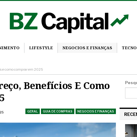
ENIMENTO
LIFESTYLE
NEGOCIOS E FINANÇAS
TECNO
cios e como comprar em 2025
Preço, Benefícios E Como
Pesq
5
GERAL
GUIA DE COMPRAS
NEGOCIOS E FINANÇAS
025
RECE