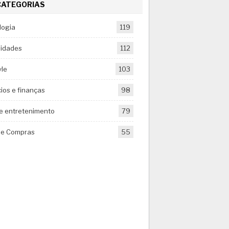
CATEGORIAS
logia
119
sidades
112
yle
103
ios e finanças
98
 e entretenimento
79
de Compras
55