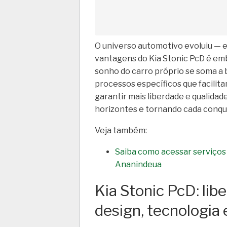
O universo automotivo evoluiu — e 
vantagens do Kia Stonic PcD é emb
sonho do carro próprio se soma a b
processos específicos que facilit
garantir mais liberdade e qualidad
horizontes e tornando cada conqui
Veja também:
Saiba como acessar serviços
Ananindeua
Kia Stonic PcD: li
design, tecnologia