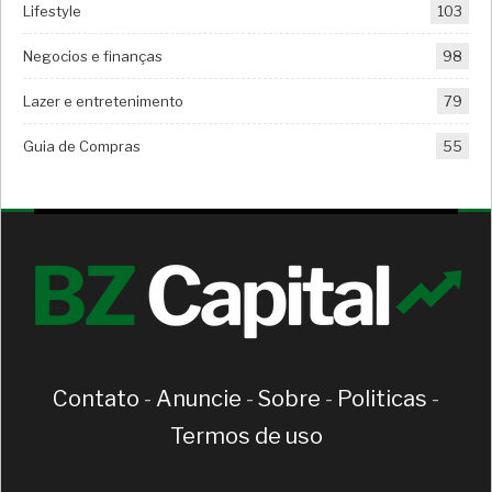
Lifestyle
103
Negocios e finanças
98
Lazer e entretenimento
79
Guia de Compras
55
Contato
-
Anuncie
-
Sobre
-
Politicas
-
Termos de uso