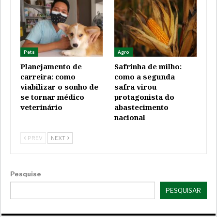
Pets
Agro
Planejamento de
Safrinha de milho:
carreira: como
como a segunda
viabilizar o sonho de
safra virou
se tornar médico
protagonista do
veterinário
abastecimento
nacional
PREV
NEXT
Pesquise
PESQUISAR