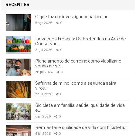
RECENTES
O que faz um investigador particular
5 ago, 2026
0
Inovações Frescas: Os Preferidos na Arte de
Conservar…
31 jul, 2026
0
Planejamento de carreira: como viabilizar o
sonho de se…
28 jul, 2026
0
Safrinha de milho: como a segunda safra
virou…
22 jul, 2026
0
Bicicleta em família: saúde, qualidade de vida
e…
6 jul, 2026
0
Bem-estar e qualidade de vida com bicicleta…
6 jul, 2026
0