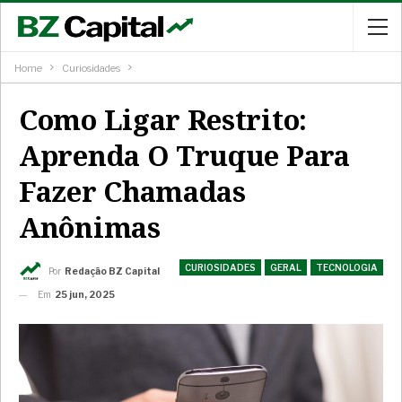
Home
Curiosidades
Como Ligar Restrito:
Aprenda O Truque Para
Fazer Chamadas
Anônimas
CURIOSIDADES
GERAL
TECNOLOGIA
Por
Redação BZ Capital
Em
25 jun, 2025