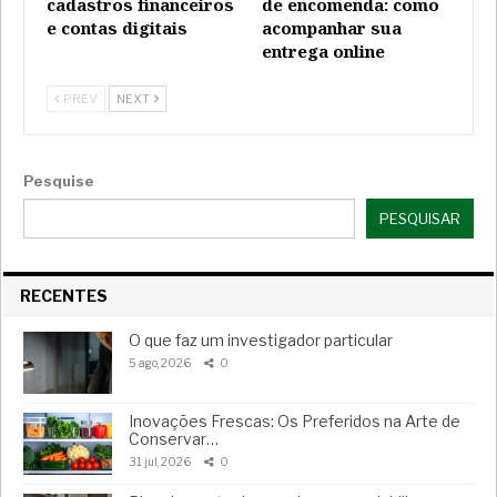
cadastros financeiros
de encomenda: como
e contas digitais
acompanhar sua
entrega online
PREV
NEXT
Pesquise
PESQUISAR
RECENTES
O que faz um investigador particular
5 ago, 2026
0
Inovações Frescas: Os Preferidos na Arte de
Conservar…
31 jul, 2026
0