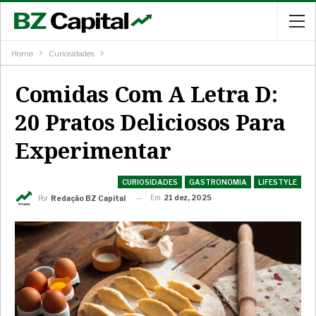
Home
Curiosidades
Comidas Com A Letra D:
20 Pratos Deliciosos Para
Experimentar
CURIOSIDADES
GASTRONOMIA
LIFESTYLE
Em
21 dez, 2025
Por
Redação BZ Capital