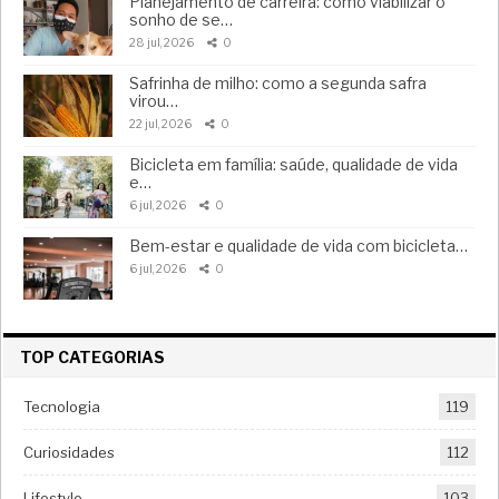
Planejamento de carreira: como viabilizar o
sonho de se…
28 jul, 2026
0
Safrinha de milho: como a segunda safra
virou…
22 jul, 2026
0
Bicicleta em família: saúde, qualidade de vida
e…
6 jul, 2026
0
Bem-estar e qualidade de vida com bicicleta…
6 jul, 2026
0
TOP CATEGORIAS
Tecnologia
119
Curiosidades
112
Lifestyle
103