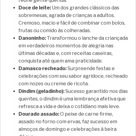
reúne gente querida.
Doce de leite:
Um dos grandes clássicos das
sobremesas, agrada de crianças a adultos.
Cremoso, macio e fácil de combinar com bolos,
frutas ou comido às colheradas.
Danoninho:
Transformou o lanche da criançada
em verdadeiros momentos de alegria nas
últimas décadas e, com receitas caseiras,
conquista até quem ama praticidade.
Damasco recheado:
Surpreende festas e
celebrações com seu sabor agridoce, recheado
com nozes ou creme de ricota.
Dindim (geladinho):
Sucesso garantido nos dias
quentes, o dindim é uma lembrança afetiva que
refresca a vida e deixa o cotidiano mais leve.
Dourado assado:
O peixe de carne firme,
assado no forno com ervas, faz sucesso em
almoços de domingo e celebrações à beira