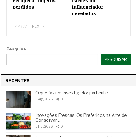
recuperar objetos
cachês do
perdidos
influenciador
revelados
PREV
NEXT
Pesquise
PESQUISAR
RECENTES
O que faz um investigador particular
5 ago, 2026
0
Inovações Frescas: Os Preferidos na Arte de
Conservar…
31 jul, 2026
0