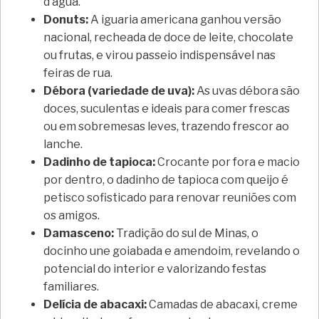
d’água.
Donuts:
A iguaria americana ganhou versão
nacional, recheada de doce de leite, chocolate
ou frutas, e virou passeio indispensável nas
feiras de rua.
Débora (variedade de uva):
As uvas débora são
doces, suculentas e ideais para comer frescas
ou em sobremesas leves, trazendo frescor ao
lanche.
Dadinho de tapioca:
Crocante por fora e macio
por dentro, o dadinho de tapioca com queijo é
petisco sofisticado para renovar reuniões com
os amigos.
Damasceno:
Tradição do sul de Minas, o
docinho une goiabada e amendoim, revelando o
potencial do interior e valorizando festas
familiares.
Delícia de abacaxi:
Camadas de abacaxi, creme