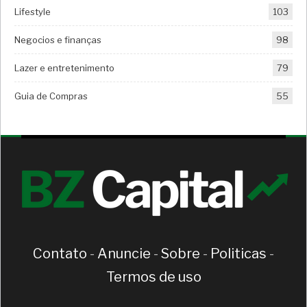
Lifestyle
103
Negocios e finanças
98
Lazer e entretenimento
79
Guia de Compras
55
Contato
-
Anuncie
-
Sobre
-
Politicas
-
Termos de uso