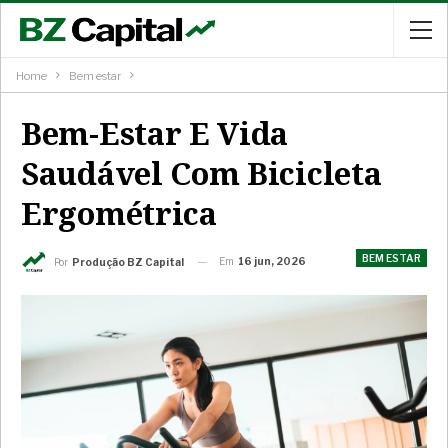
Home
Bem estar
Bem-Estar E Vida
Saudável Com Bicicleta
Ergométrica
BEM ESTAR
Em
16 jun, 2026
Por
Produção BZ Capital