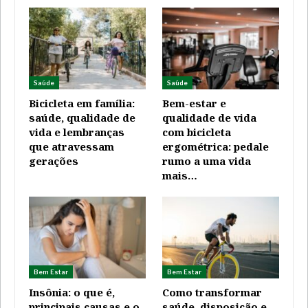
Saúde
Saúde
Bicicleta em família:
Bem-estar e
saúde, qualidade de
qualidade de vida
vida e lembranças
com bicicleta
que atravessam
ergométrica: pedale
gerações
rumo a uma vida
mais…
Bem Estar
Bem Estar
Insônia: o que é,
Como transformar
principais causas e o
saúde, disposição e